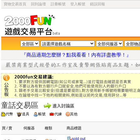
寶物交易首頁
回到論壇
註冊帳號
登入帳號
錯誤回報
『商品過期怎麼辦？點我看看！內有詳盡教學
童話交易區
代幣
道具
帳號
代練
其他
買 / 賣
伺服器
種類
商品標題
sold out