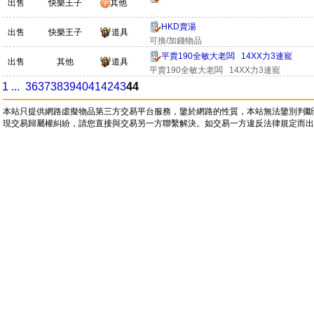
出售
快樂王子
其他
HKD賣湯
出售
快樂王子
道具
可換/加錢物品
平賣190全敏大老闆 14XX力3連寵
出售
其他
道具
平賣190全敏大老闆 14XX力3連寵
1 ...
36
37
38
39
40
41
42
43
44
本站只提供網路虛擬物品第三方交易平台服務，鑒於網路的性質，本站無法鑒別判斷
現交易歸屬權糾紛，請您直接與交易另一方聯繫解決。如交易一方違反法律規定而出