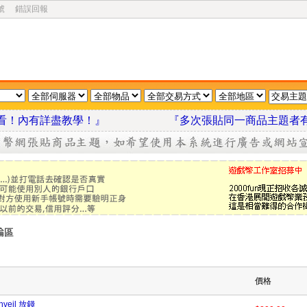
號
錯誤回報
我看看！內有詳盡教學！』
『多次張貼同一商品主題者
價格
nveil 放錢