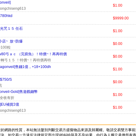
onveil]
$1.00
ongchiseng613
80hkd
$9999.00
光咒１５ 任石
$1.00
小店~ 放~防爆
$0.00
=100粒
w80弓ａｃ （完廚魚）！特價~！再再特價
$0.00
９轉弓１５ ！特價~！再特價再特
ragonveil]售錢1億，+18+100dh
$1.00
750/S
$0.00
店
gonveil-Gold]售遊戲錢幣
$1.00
億 全收有折
EU]EU補貨2億
$1.00
ongchiseng613
鑒於網路的性質，本站無法鑒別判斷交易方虛擬物品來源及歸屬權。敬請交易雙方事前
決。如交易一方違反法律規定而出現\的糾紛與及不良結果，由行為人獨立承擔所有