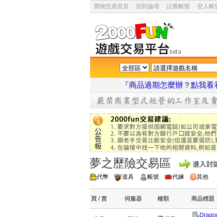
寶物交易首頁
回到論壇
註冊帳號
登入帳
『商品過期怎麼辦？點
夢之歷險交易區
代幣
道具
帳號
代練
其他
買 / 賣
伺服器
種類
商品標題
Drago