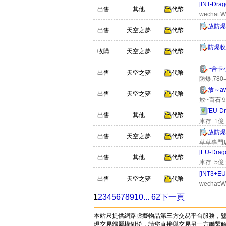
[INT-Drag
出售
其他
代幣
wechat:W
放防爆7
出售
天空之夢
代幣
防爆收
收購
天空之夢
代幣
~合卡
出售
天空之夢
代幣
防爆,780
放～a
出售
天空之夢
代幣
放~百石
[EU-D
出售
其他
代幣
庫存: 1億
放防爆$
出售
天空之夢
代幣
草草專門
[EU-Dra
出售
其他
代幣
庫存: 5
[INT3+
出售
天空之夢
代幣
wechat:W
1
2
3
4
5
6
7
8
9
10
... 62
下一頁
本站只提供網路虛擬物品第三方交易平台服務，
現交易歸屬權糾紛，請您直接與交易另一方聯繫解