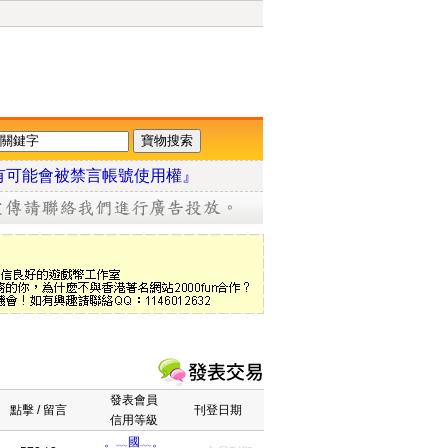
有可能會被禁言帳號使用權』
發表會員
點擊 / 留言
刊登日期
信用等級
。﹏國﹏。