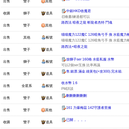
出售
雙子
其他
中銀HKD收魔君
收購
獅子
道具
召喚書/練過都可以
路西法 暗夜之龍 斬龍者杰特 鬥魂
出售
雙子
其他
喵喵魔力122魔C 126暗角弓手 換 水藍魔力
出售
其他
帳號
喵喵魔力122魔C 126暗角弓手 換 水藍魔力
路西法+暗夜之龍
出售
雙子
道具
放獅子ser 160格 水藍私服 水幣
出售
獅子
帳號
可以2個ser互換 比率再議
售:銀票.滿金.雄黃包(+攻300).完水箱.
出售
雙子
道具
收水幣 1:6
出售
全星系
帳號
PM詳談
刪刪刪刪刪刪
出售
雙子
道具
161 力爆梅茲 142守護者里擁
出售
雙子
其他
已關，，，，
收購
雙子
道具