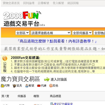
寶物交易首頁
回到論壇
註冊帳號
登入帳號
錯誤回報
『商品過期怎麼辦？點我看看！內有詳盡教學
魔力寶貝交易區
代幣
道具
帳號
代練
其他
買 / 賣
伺服器
種類
商品標題
賣157力爆鼠皇