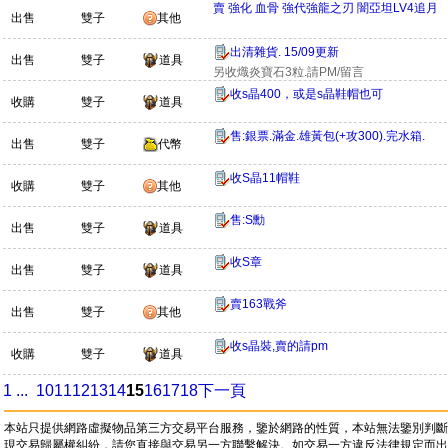
賣 強化 血骨 強代強龍之刃 闇亞坦LV4追月
出售
雙子
其他
出清雜貨. 15/09更新
出售
雙子
道具
另收熾炎寶石3粒.請PM/留言
收s晶400，或是s晶鞋帽也可
收購
雙子
道具
售:銀票.滿金.雄黃包(+攻300).完水箱.
出售
雙子
代幣
收S晶11帽鞋
收購
雙子
其他
售:S勳
出售
雙子
道具
收S章
出售
雙子
道具
賣163戰斧
出售
雙子
其他
收s晶裝,賣的請pm
收購
雙子
道具
1 ...
10
11
12
13
14
15
16
17
18
下一頁
本站只提供網路虛擬物品第三方交易平台服務，鑒於網路的性質，本站無法鑒別判斷
現交易歸屬權糾紛，請您直接與交易另一方聯繫解決。如交易一方違反法律規定而出