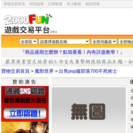
寶物交易首頁
回到論壇
註冊帳號
登入帳號
錯誤回報
『商品過期怎麼辦？點我看看！內有詳盡教學
寶物交易首頁
>
魔獸世界
>
出售pvp服部落700不死術士
贊助廣告