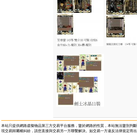
本站只提供網路虛擬物品第三方交易平台服務，鑒於網路的性質，本站無法鑒別判斷
現交易歸屬權糾紛，請您直接與交易另一方聯繫解決。如交易一方違反法律規定而出