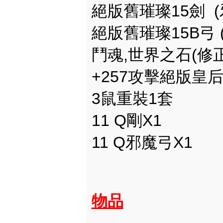
絕版舊璀璨15劍 (
絕版舊璀璨15B弓 (
鬥魂,世界之石(修正
+257攻擊絕版皇后
3鼠重裝1套
11 Q剛X1
11 Q邪魔弓X1
物品