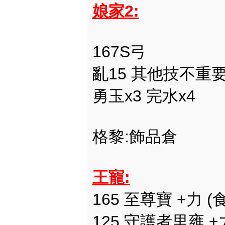
娘家2:
167S弓
亂15 其他技不重
勇玉x3 完水x4
格黎:飾品倉
王寵:
165 至尊寶 +力 (
125 守護者里雍 +力