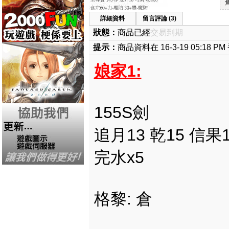
詳細資料
留言評論 (3)
狀態：
商品已經
交易到期
提示：
商品資料在 16-3-19 05:18 PM 被
娘家1:
155S劍
追月13 乾15 信果
完水x5
格黎: 倉