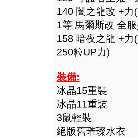
140 闇之龍改 +力
1等 馬爾斯
158 暗夜之龍 +力
250粒UP力)
裝備:
冰晶15重裝
冰晶11重裝
3鼠輕裝
絕版舊璀璨水衣 