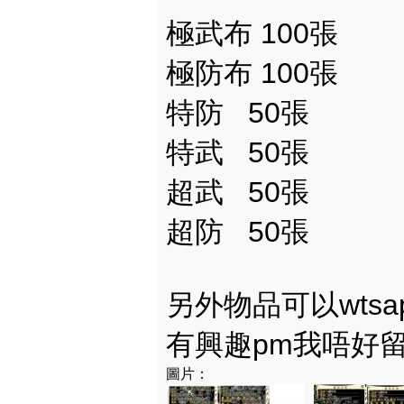
極武布 100張
極防布 100張
特防 50張
特武 50張
超武 50張
超防 50張
另外物品可以wtsa
有興趣pm我唔好留電
圖片：