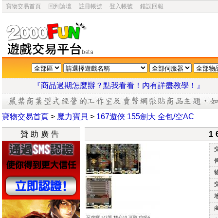
寶物交易首頁
回到論壇
註冊帳號
登入帳號
錯誤回報
『商品過期怎麼辦？點我看看！內有詳盡教學
寶物交易首頁
>
魔力寶貝
>
167遊俠 155劍大 全包/空AC
贊助廣告
1