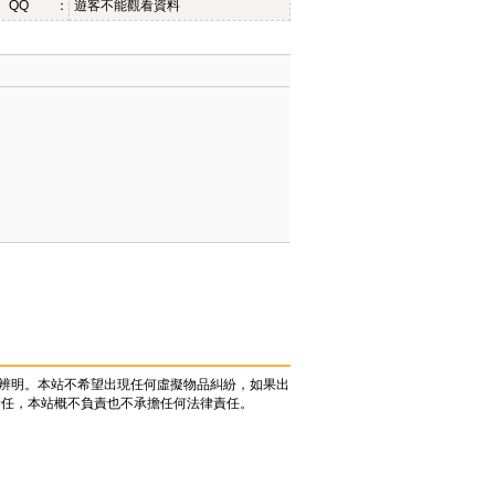
QQ ：
遊客不能觀看資料
辨明。本站不希望出現任何虛擬物品糾紛，如果出
責任，本站概不負責也不承擔任何法律責任。