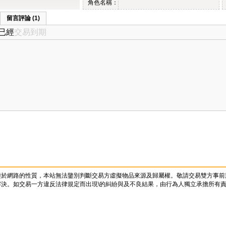
角色名稱：
留言評論 (1)
已經
交易到期
鑒於網路的性質，本站無法鑒別判斷交易方虛擬物品來源及歸屬權。敬請交易雙方事前
決。如交易一方違反法律規定而出現\的糾紛與及不良結果，由行為人獨立承擔所有