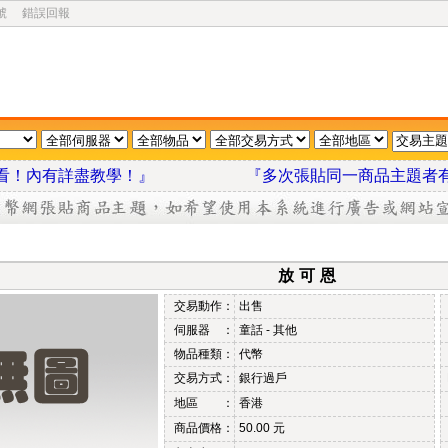
號
錯誤回報
我看看！內有詳盡教學！』
『多次張貼同一商品主題者
放可恩
交易動作：
出售
伺服器 ：
童話 - 其他
物品種類：
代幣
交易方式：
銀行過戶
地區 ：
香港
商品價格：
50.00 元