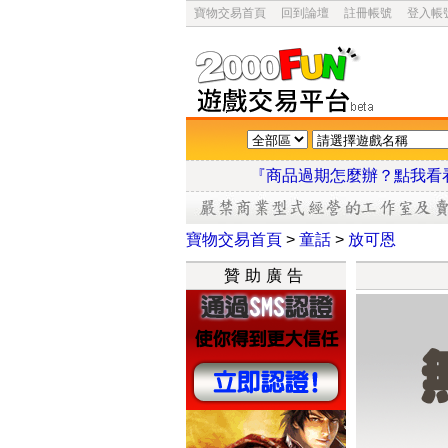
寶物交易首頁
回到論壇
註冊帳號
登入帳
『商品過期怎麼辦？點
寶物交易首頁
>
童話
>
放可恩
贊助廣告