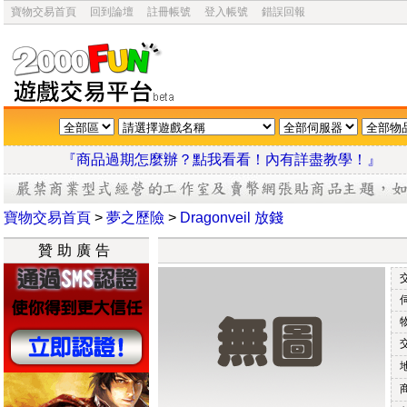
寶物交易首頁
回到論壇
註冊帳號
登入帳號
錯誤回報
『商品過期怎麼辦？點我看看！內有詳盡教學
寶物交易首頁
>
夢之歷險
>
Dragonveil 放錢
贊助廣告