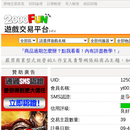
寶物交易首頁
回到論壇
註冊帳號
登入帳號
錯誤回報
『商品過期怎麼辦？點我看看！內有詳盡教學
贊助廣告
UID:
125
會員名稱:
yt00
SMS認證:
是
信用評級:
良好
交易主題數量:
39
註冊日期:
09-4