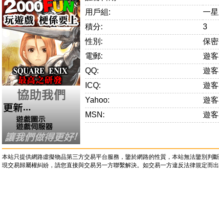
用戶組:
一星
積分:
3
性別:
保密
電郵:
遊客
QQ:
遊客
ICQ:
遊客
Yahoo:
遊客
MSN:
遊客
本站只提供網路虛擬物品第三方交易平台服務，鑒於網路的性質，本站無法鑒別判斷
現交易歸屬權糾紛，請您直接與交易另一方聯繫解決。如交易一方違反法律規定而出