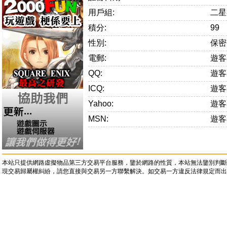
用戶組:
二星
積分:
99
性別:
保密
電郵:
遊客
QQ:
遊客
ICQ:
遊客
Yahoo:
遊客
MSN:
遊客
本站只提供網路虛擬物品第三方交易平台服務，鑒於網路的性質，本站無法鑒別判斷
現交易歸屬權糾紛，請您直接與交易另一方聯繫解決。如交易一方違反法律規定而出