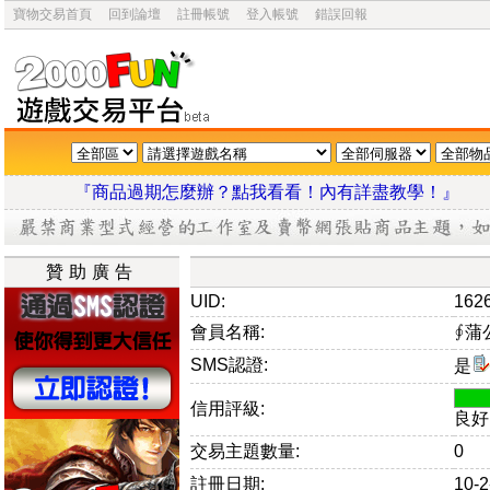
寶物交易首頁
回到論壇
註冊帳號
登入帳號
錯誤回報
『商品過期怎麼辦？點我看看！內有詳盡教學
贊助廣告
UID:
162
會員名稱:
∮蒲
SMS認證:
是
信用評級:
良好
交易主題數量:
0
註冊日期:
10-2