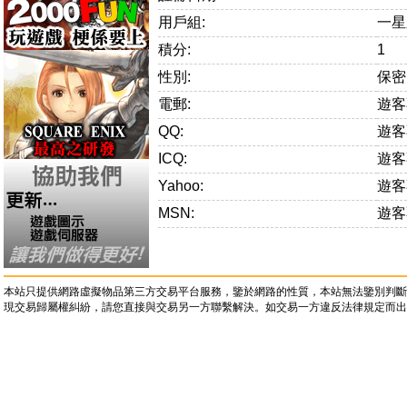
用戶組:
一星
積分:
1
性別:
保密
電郵:
遊客
QQ:
遊客
ICQ:
遊客
Yahoo:
遊客
MSN:
遊客
本站只提供網路虛擬物品第三方交易平台服務，鑒於網路的性質，本站無法鑒別判斷
現交易歸屬權糾紛，請您直接與交易另一方聯繫解決。如交易一方違反法律規定而出