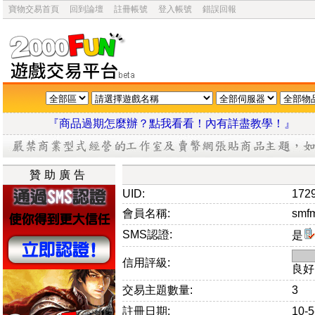
寶物交易首頁
回到論壇
註冊帳號
登入帳號
錯誤回報
『商品過期怎麼辦？點我看看！內有詳盡教學
贊助廣告
UID:
172
會員名稱:
smf
SMS認證:
是
信用評級:
良好
交易主題數量:
3
註冊日期:
10-5