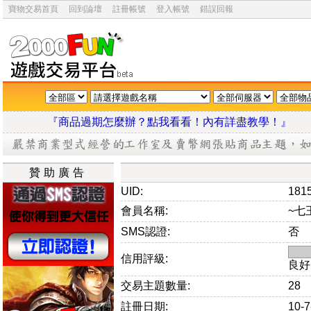
寶物交易首頁
回到論壇
註冊帳號
登入帳號
錯誤回報
『商品過期怎麼辦？點我看看！內有詳盡教學
贊助廣告
UID:
181
會員名稱:
~七
SMS認證:
否
信用評級:
良好
交易主題數量:
28
註冊日期:
10-7