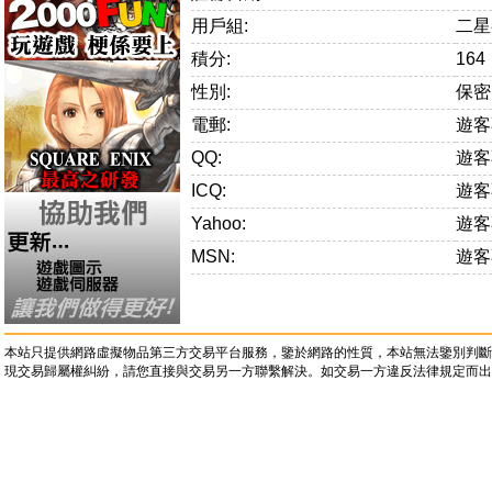
用戶組:
二星
積分:
164
性別:
保密
電郵:
遊客
QQ:
遊客
ICQ:
遊客
Yahoo:
遊客
MSN:
遊客
本站只提供網路虛擬物品第三方交易平台服務，鑒於網路的性質，本站無法鑒別判斷
現交易歸屬權糾紛，請您直接與交易另一方聯繫解決。如交易一方違反法律規定而出