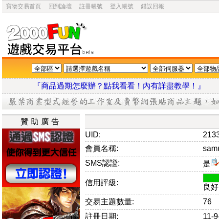
寶物交易首頁
回到論壇
註冊帳號
登入帳號
錯誤回報
『商品過期怎麼辦？點我看看！內有詳盡教學
贊助廣告
UID:
213
會員名稱:
sam
SMS認證:
是
信用評級:
良好
交易主題數量:
76
註冊日期:
11-9