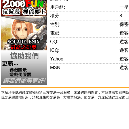
用戶組:
一星
積分:
8
性別:
保密
電郵:
遊客
QQ:
遊客
ICQ:
遊客
Yahoo:
遊客
MSN:
遊客
本站只提供網路虛擬物品第三方交易平台服務，鑒於網路的性質，本站無法鑒別判斷
現交易歸屬權糾紛，請您直接與交易另一方聯繫解決。如交易一方違反法律規定而出