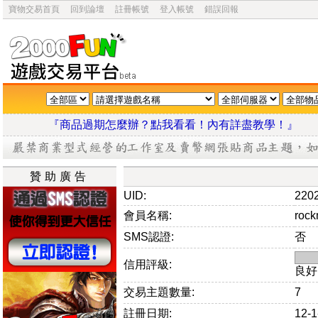
寶物交易首頁
回到論壇
註冊帳號
登入帳號
錯誤回報
『商品過期怎麼辦？點我看看！內有詳盡教學
贊助廣告
UID:
220
會員名稱:
roc
SMS認證:
否
信用評級:
良好
交易主題數量:
7
註冊日期:
12-1