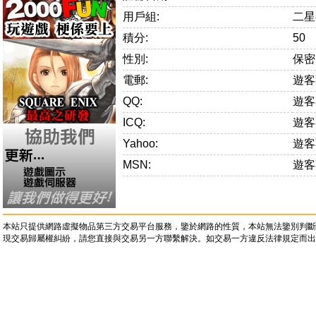
用戶組:
二星
積分:
50
性別:
保密
電郵:
遊客
QQ:
遊客
ICQ:
遊客
Yahoo:
遊客
MSN:
遊客
本站只提供網路虛擬物品第三方交易平台服務，鑒於網路的性質，本站無法鑒別判斷
現交易歸屬權糾紛，請您直接與交易另一方聯繫解決。如交易一方違反法律規定而出