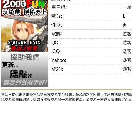
用戶組:
一星
積分:
1
性別:
男
電郵:
遊客
QQ:
遊客
ICQ:
遊客
Yahoo:
遊客
MSN:
遊客
本站只提供網路虛擬物品第三方交易平台服務，鑒於網路的性質，本站無法鑒別判斷
現交易歸屬權糾紛，請您直接與交易另一方聯繫解決。如交易一方違反法律規定而出