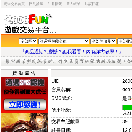
寶物交易首頁
回到論壇
註冊帳號
登入帳號
錯誤回報
『商品過期怎麼辦？點我看看！內有詳盡教學
贊助廣告
UID:
280
會員名稱:
dea
SMS認證:
是
信用評級:
良好
交易主題數量:
39
註冊日期:
12-8