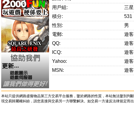
用戶組:
三星
積分:
531
性別:
男
電郵:
遊客
QQ:
遊客
ICQ:
遊客
Yahoo:
遊客
MSN:
遊客
本站只提供網路虛擬物品第三方交易平台服務，鑒於網路的性質，本站無法鑒別判斷
現交易歸屬權糾紛，請您直接與交易另一方聯繫解決。如交易一方違反法律規定而出