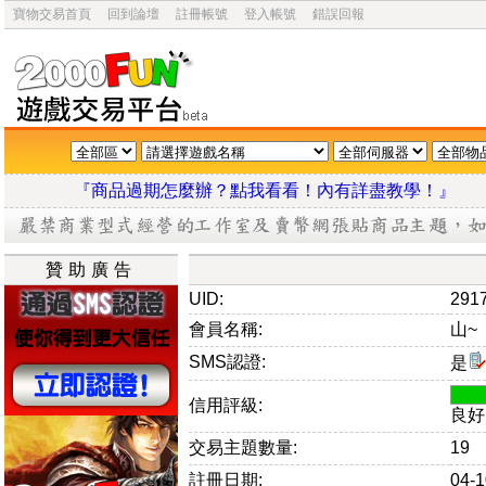
寶物交易首頁
回到論壇
註冊帳號
登入帳號
錯誤回報
『商品過期怎麼辦？點我看看！內有詳盡教學
贊助廣告
UID:
291
會員名稱:
山~
SMS認證:
是
信用評級:
良好
交易主題數量:
19
註冊日期:
04-1