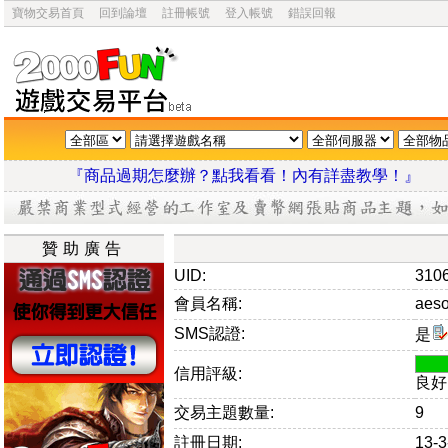
寶物交易首頁
回到論壇
註冊帳號
登入帳號
錯誤回報
『商品過期怎麼辦？點我看看！內有詳盡教學
贊助廣告
UID:
310
會員名稱:
aes
SMS認證:
是
信用評級:
良好
交易主題數量:
9
註冊日期:
13-3