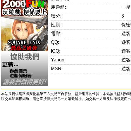
用戶組:
一星
積分:
3
性別:
保密
電郵:
遊客
QQ:
遊客
ICQ:
遊客
Yahoo:
遊客
MSN:
遊客
本站只提供網路虛擬物品第三方交易平台服務，鑒於網路的性質，本站無法鑒別判斷
現交易歸屬權糾紛，請您直接與交易另一方聯繫解決。如交易一方違反法律規定而出