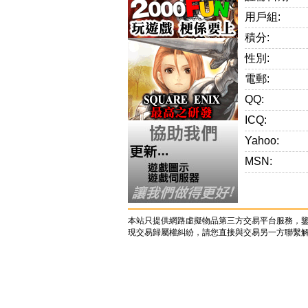
用戶組:
積分:
性別:
電郵:
QQ:
ICQ:
Yahoo:
MSN:
本站只提供網路虛擬物品第三方交易平台服務，
現交易歸屬權糾紛，請您直接與交易另一方聯繫解