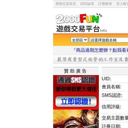
寶物交易首頁
回到論壇
註冊帳號
登入帳
『商品過期怎麼辦？點
贊助廣告
UID:
會員名稱:
SMS認證:
信用評級:
交易主題數量
註冊日期: