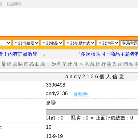
號
錯誤回報
我看看！內有詳盡教學！』
『多次張貼同一商品主題者
andy2136個人信息
3396498
andy2136
論壇資料
是
良好：0 － 惡劣：0 ＝ 正面評價總數：0
:
10
13-9-19