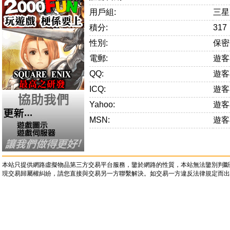
用戶組:
三星
積分:
317
性別:
保密
電郵:
遊客
QQ:
遊客
ICQ:
遊客
Yahoo:
遊客
MSN:
遊客
本站只提供網路虛擬物品第三方交易平台服務，鑒於網路的性質，本站無法鑒別判斷
現交易歸屬權糾紛，請您直接與交易另一方聯繫解決。如交易一方違反法律規定而出