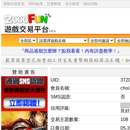
寶物交易首頁
回到論壇
註冊帳號
登入帳號
錯誤回報
『商品過期怎麼辦？點我看看！內有詳盡教學
贊助廣告
UID:
372
會員名稱:
choi
SMS認證:
否
信用評級:
良好
交易主題數量:
108
註冊日期:
05-3