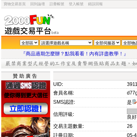
寶物交易首頁
回到論壇
註冊帳號
登入帳號
錯誤回報
『商品過期怎麼辦？點我看看！內有詳盡教學
贊助廣告
UID:
391
會員名稱:
d77
SMS認證:
是
信用評級:
良好
交易主題數量:
26
註冊日期:
05-4