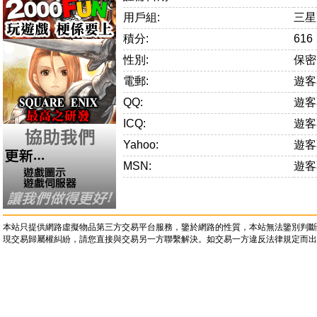
用戶組:
三星
積分:
616
性別:
保密
電郵:
遊客
QQ:
遊客
ICQ:
遊客
Yahoo:
遊客
MSN:
遊客
本站只提供網路虛擬物品第三方交易平台服務，鑒於網路的性質，本站無法鑒別判斷
現交易歸屬權糾紛，請您直接與交易另一方聯繫解決。如交易一方違反法律規定而出