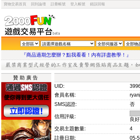
寶物交易首頁
回到論壇
註冊帳號
登入帳號
錯誤回報
『商品過期怎麼辦？點我看看！內有詳盡教學
贊助廣告
UID:
399
會員名稱:
rya
SMS認證:
否
信用評級:
良好
交易主題數量:
4
註冊日期:
05-5