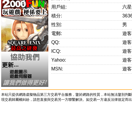
用戶組:
六星
積分:
363
性別:
男
電郵:
遊客
QQ:
遊客
ICQ:
遊客
Yahoo:
遊客
MSN:
遊客
本站只提供網路虛擬物品第三方交易平台服務，鑒於網路的性質，本站無法鑒別判斷
現交易歸屬權糾紛，請您直接與交易另一方聯繫解決。如交易一方違反法律規定而出