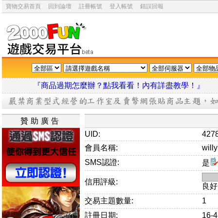
寶物交易首頁
回到論壇
註冊帳號
登入帳號
錯誤回報
『商品過期怎麼辦？點我看看！內有詳盡教學
贊助廣告
UID:
427
會員名稱:
will
SMS認證:
是
信用評級:
良好
交易主題數量:
1
註冊日期:
16-4