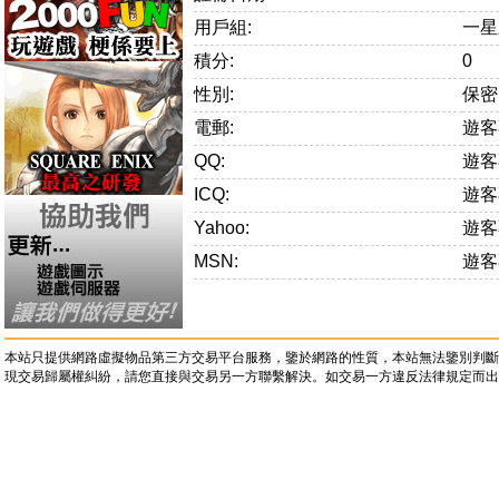
用戶組:
一星
積分:
0
性別:
保密
電郵:
遊客
QQ:
遊客
ICQ:
遊客
Yahoo:
遊客
MSN:
遊客
本站只提供網路虛擬物品第三方交易平台服務，鑒於網路的性質，本站無法鑒別判斷
現交易歸屬權糾紛，請您直接與交易另一方聯繫解決。如交易一方違反法律規定而出