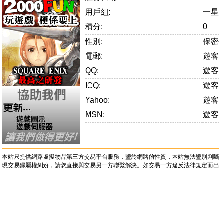
用戶組:
一星
積分:
0
性別:
保密
電郵:
遊客
QQ:
遊客
ICQ:
遊客
Yahoo:
遊客
MSN:
遊客
本站只提供網路虛擬物品第三方交易平台服務，鑒於網路的性質，本站無法鑒別判斷
現交易歸屬權糾紛，請您直接與交易另一方聯繫解決。如交易一方違反法律規定而出