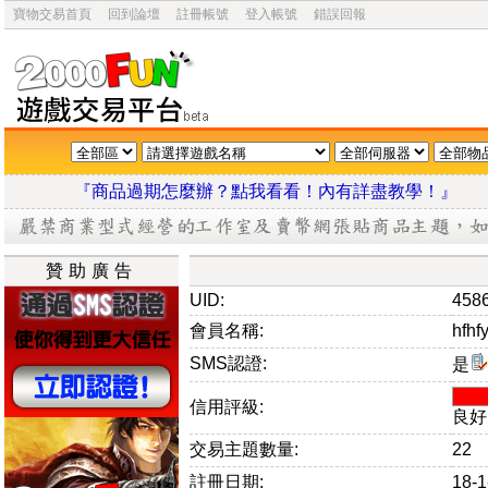
寶物交易首頁
回到論壇
註冊帳號
登入帳號
錯誤回報
『商品過期怎麼辦？點我看看！內有詳盡教學
贊助廣告
UID:
458
會員名稱:
hfhf
SMS認證:
是
信用評級:
良好
交易主題數量:
22
註冊日期:
18-1