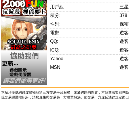
用戶組:
三星
積分:
378
性別:
保密
電郵:
遊客
QQ:
遊客
ICQ:
遊客
Yahoo:
遊客
MSN:
遊客
本站只提供網路虛擬物品第三方交易平台服務，鑒於網路的性質，本站無法鑒別判斷
現交易歸屬權糾紛，請您直接與交易另一方聯繫解決。如交易一方違反法律規定而出