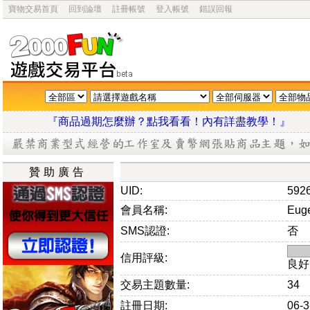
寶物交易首頁
回到論壇
註冊帳號
登入帳號
錯誤回報
『商品過期怎麼辦？點我看看！內有詳盡教學
贊助廣告
UID:
592
會員名稱:
Eug
SMS認證:
否
信用評級:
良好
交易主題數量:
34
註冊日期:
06-3