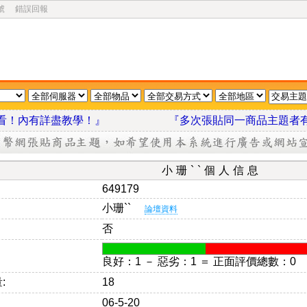
號
錯誤回報
我看看！內有詳盡教學！』
『多次張貼同一商品主題者
小珊``個人信息
649179
小珊``
論壇資料
否
良好：1 － 惡劣：1 ＝ 正面評價總數：0
:
18
06-5-20