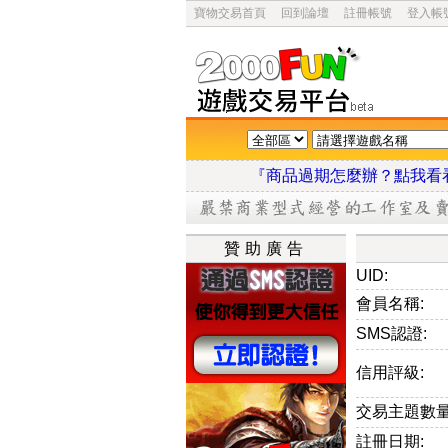
寶物交易首頁
回到論壇
註冊帳號
登入帳
『商品過期怎麼辦？點
贊助廣告
UID:
會員名稱:
SMS認證:
信用評級:
交易主題數量
註冊日期: