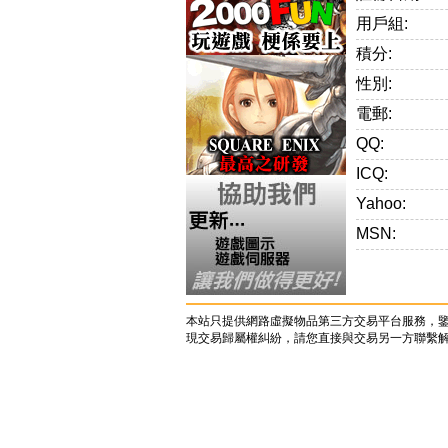
用戶組:
積分:
性別:
電郵:
QQ:
ICQ:
Yahoo:
MSN:
本站只提供網路虛擬物品第三方交易平台服務，
現交易歸屬權糾紛，請您直接與交易另一方聯繫解