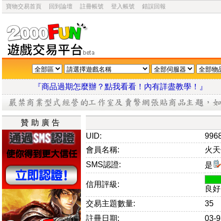
寶物交易首頁
回到論壇
註冊帳號
登入帳號
錯誤回報
『商品過期怎麼辦？點我看看！內有詳盡教學
贊助廣告
UID:
996
會員名稱:
火天
SMS認證:
是
信用評級:
良好
交易主題數量:
35
註冊日期:
03-9