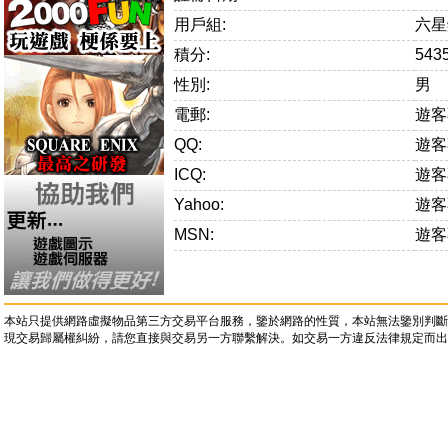
用戶組:
六星
積分:
543
性別:
男
電郵:
遊客
QQ:
遊客
ICQ:
遊客
Yahoo:
遊客
MSN:
遊客
本站只提供網路虛擬物品第三方交易平台服務，鑒於網路的性質，本站無法鑒別判斷
現交易歸屬權糾紛，請您直接與交易另一方聯繫解決。如交易一方違反法律規定而出