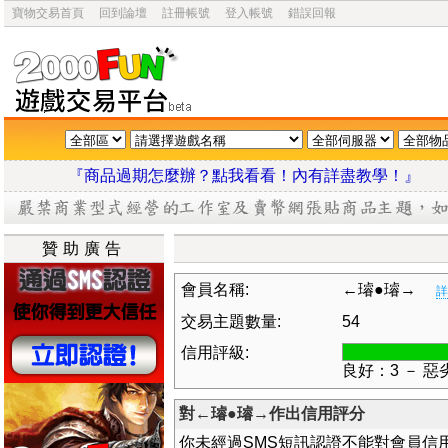
寶物交易首頁
回到論壇
註冊帳號
登入帳號
錯誤回報
『商品過期怎麼辦？點我看看！內有詳盡教學
贊助廣告
會員名稱:
←璿●璿→
詳
交易主題數量:
54
信用評級:
良好：3 － 惡
對←璿●璿→作出信用評分
你未經過SMS短訊認證不能對會員信