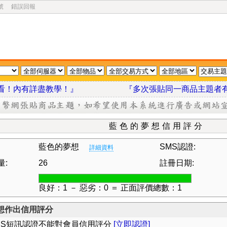
號
錯誤回報
我看看！內有詳盡教學！』
『多次張貼同一商品主題者
藍色的夢想信用評分
藍色的夢想
SMS認證:
詳細資料
量:
26
註冊日期:
良好：1 － 惡劣：0 ＝ 正面評價總數：1
想作出信用評分
MS短訊認證不能對會員信用評分
[立即認證]