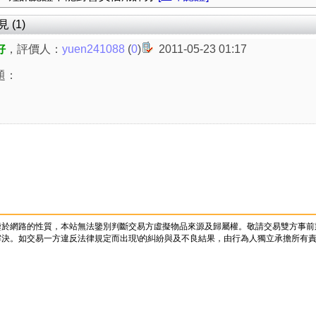
(1)
好
，評價人：
yuen241088
(
0
)
2011-05-23 01:17
題：
鑒於網路的性質，本站無法鑒別判斷交易方虛擬物品來源及歸屬權。敬請交易雙方事前
決。如交易一方違反法律規定而出現\的糾紛與及不良結果，由行為人獨立承擔所有