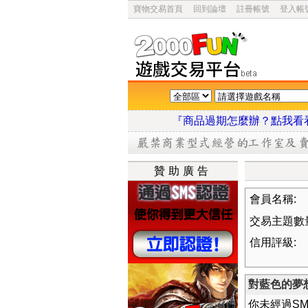
寶物交易首頁
回到論壇
註冊帳號
登入帳
『商品過期怎麼辦？點
贊助廣告
會員名稱:
交易主題數
信用評級:
對藍色的夢
你未經過S