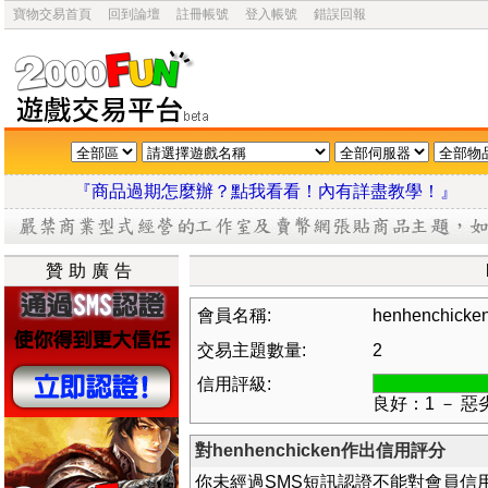
寶物交易首頁
回到論壇
註冊帳號
登入帳號
錯誤回報
『商品過期怎麼辦？點我看看！內有詳盡教學
贊助廣告
會員名稱:
henhenchicke
交易主題數量:
2
信用評級:
良好：1 － 惡
對henhenchicken作出信用評分
你未經過SMS短訊認證不能對會員信