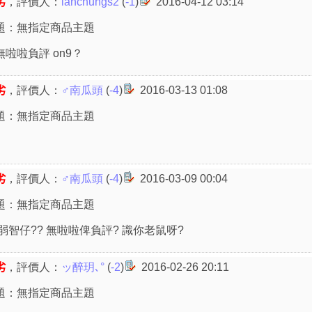
劣
，評價人：
ianchungs2
(
-1
)
2016-04-12 03:14
題：無指定商品主題
啦啦負評 on9？
劣
，評價人：
♂南瓜頭
(
-4
)
2016-03-13 01:08
題：無指定商品主題
劣
，評價人：
♂南瓜頭
(
-4
)
2016-03-09 00:04
題：無指定商品主題
弱智仔?? 無啦啦俾負評? 識你老鼠呀?
劣
，評價人：
ッ醉玥､°
(
-2
)
2016-02-26 20:11
題：無指定商品主題