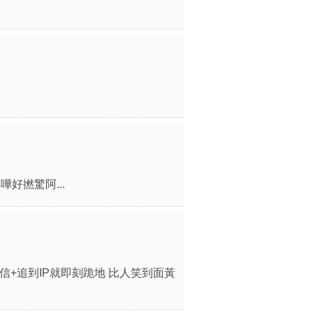
好撚驚阿...
主出律師信+追到IP就即刻跪地 比人笑到面黃