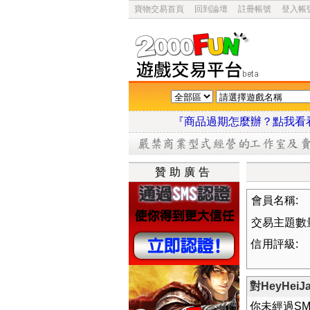
寶物交易首頁
回到論壇
註冊帳號
登入帳
『商品過期怎麼辦？點
贊助廣告
會員名稱:
交易主題數
信用評級:
對HeyHei
你未經過S