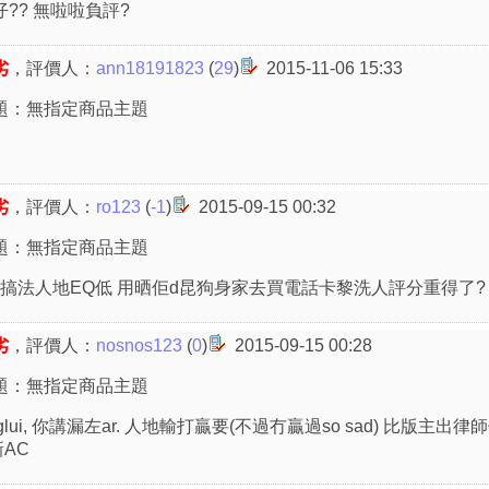
?? 無啦啦負評?
劣
，評價人：
ann18191823
(
29
)
2015-11-06 15:33
題：無指定商品主題
劣
，評價人：
ro123
(
-1
)
2015-09-15 00:32
題：無指定商品主題
咁搞法人地EQ低 用晒佢d昆狗身家去買電話卡黎洗人評分重得了? 嘩
劣
，評價人：
nosnos123
(
0
)
2015-09-15 00:28
題：無指定商品主題
ggglui, 你講漏左ar. 人地輸打贏要(不過冇贏過so sad) 比版
AC