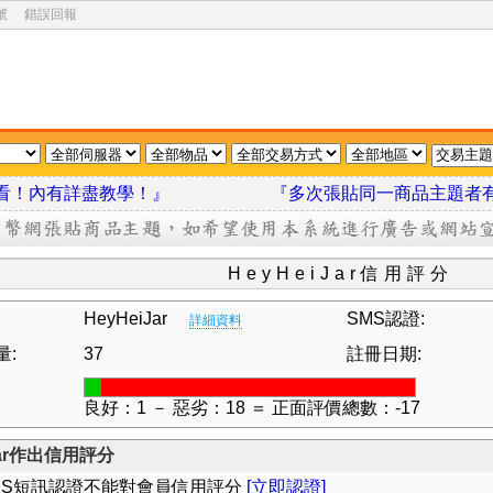
號
錯誤回報
我看看！內有詳盡教學！』
『多次張貼同一商品主題者
HeyHeiJar信用評分
HeyHeiJar
SMS認證:
詳細資料
量:
37
註冊日期:
良好：1 － 惡劣：18 ＝ 正面評價總數：-17
Jar作出信用評分
MS短訊認證不能對會員信用評分
[立即認證]