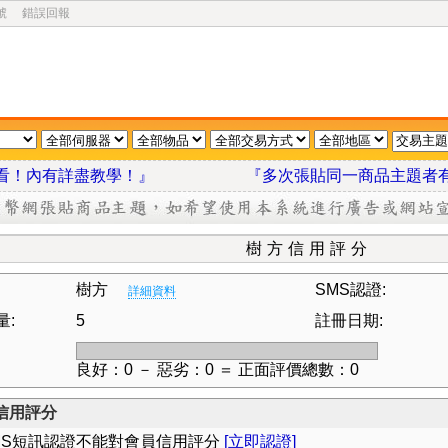
號
錯誤回報
我看看！內有詳盡教學！』
『多次張貼同一商品主題者
樹方信用評分
樹方
SMS認證:
詳細資料
量:
5
註冊日期:
良好：0 － 惡劣：0 ＝ 正面評價總數：0
信用評分
MS短訊認證不能對會員信用評分
[立即認證]