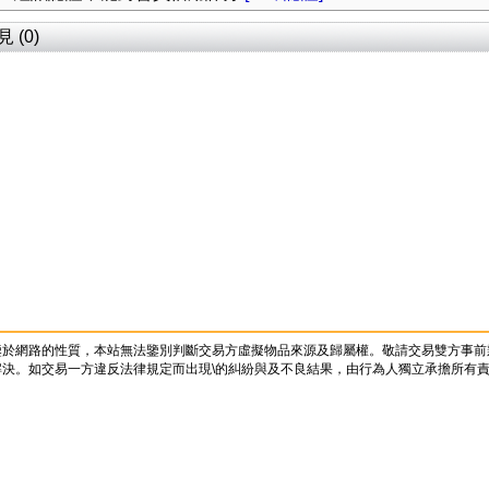
(0)
鑒於網路的性質，本站無法鑒別判斷交易方虛擬物品來源及歸屬權。敬請交易雙方事前
決。如交易一方違反法律規定而出現\的糾紛與及不良結果，由行為人獨立承擔所有