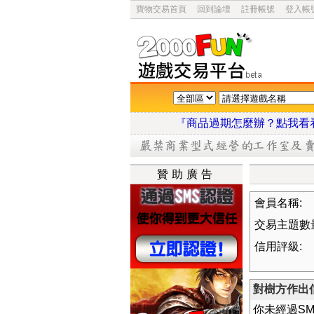
寶物交易首頁
回到論壇
註冊帳號
登入帳
『商品過期怎麼辦？點
贊助廣告
會員名稱:
交易主題數
信用評級:
對樹方作出
你未經過S