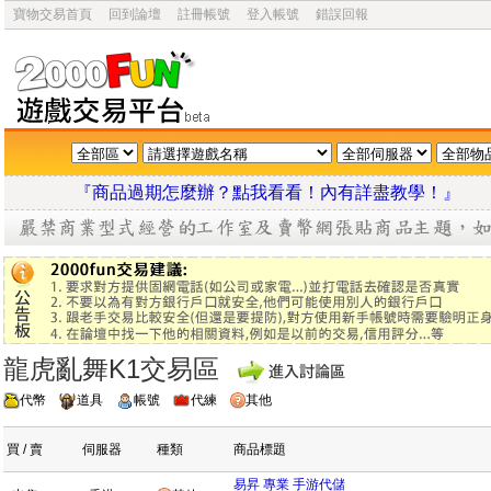
寶物交易首頁
回到論壇
註冊帳號
登入帳號
錯誤回報
『商品過期怎麼辦？點我看看！內有詳盡教學
龍虎亂舞K1交易區
代幣
道具
帳號
代練
其他
買 / 賣
伺服器
種類
商品標題
易昇 專業 手游代儲