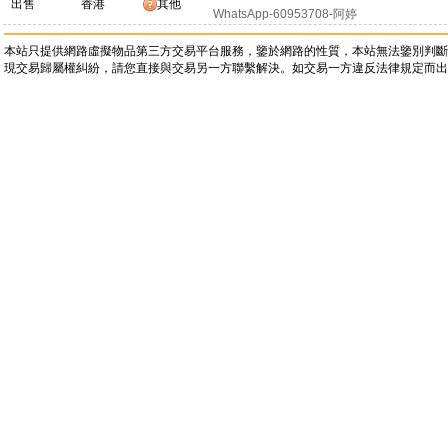
出售
香港
其他
WhatsApp-60953708-阿婷
本站只提供網路虛擬物品第三方交易平台服務，鑒於網路的性質，本站無法鑒別判斷
現交易歸屬權糾紛，請您直接與交易另一方聯繫解決。如交易一方違反法律規定而出