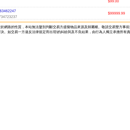
$99.00
63462247
$99999.99
734723237
鑒於網路的性質，本站無法鑒別判斷交易方虛擬物品來源及歸屬權。敬請交易雙方事前
決。如交易一方違反法律規定而出現\的糾紛與及不良結果，由行為人獨立承擔所有