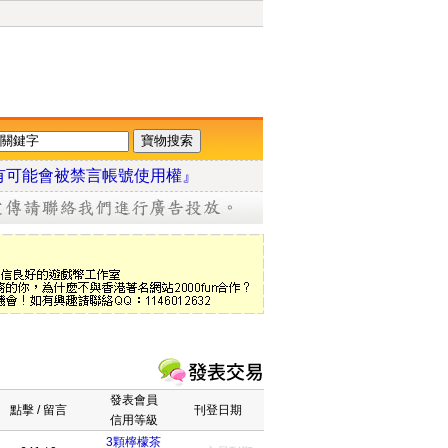
有可能會被禁言帳號使用權』
發表會員
點擊 / 留言
刊登日期
信用等級
3顆檸檬茶