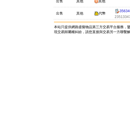
出售
其他
其他
35634
出售
其他
代幣
2351334
本站只提供網路虛擬物品第三方交易平台服務，
現交易歸屬權糾紛，請您直接與交易另一方聯繫解