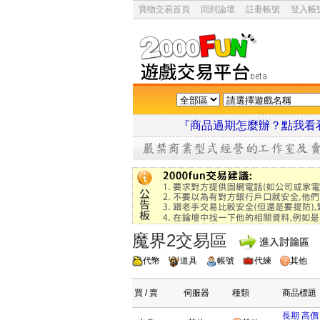
寶物交易首頁
回到論壇
註冊帳號
登入帳
『商品過期怎麼辦？點
魔界2交易區
代幣
道具
帳號
代練
其他
買 / 賣
伺服器
種類
商品標題
長期 高價 