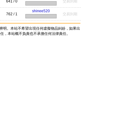
641 / 0
交易到期
shinee520
762 / 1
交易到期
辨明。本站不希望出現任何虛擬物品糾紛，如果出
責任，本站概不負責也不承擔任何法律責任。