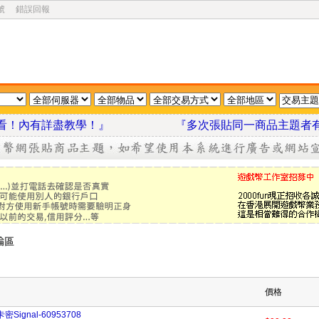
號
錯誤回報
我看看！內有詳盡教學！』
『多次張貼同一商品主題者
價格
Signal-60953708