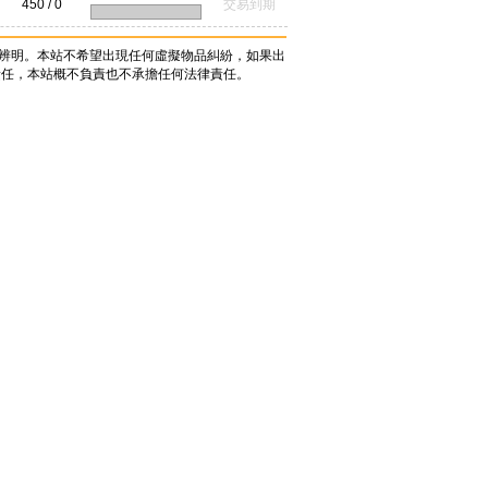
450 / 0
交易到期
辨明。本站不希望出現任何虛擬物品糾紛，如果出
責任，本站概不負責也不承擔任何法律責任。