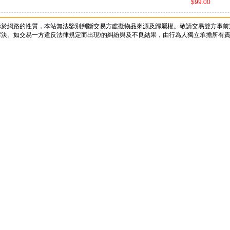
$99.00
鑒於網路的性質，本站無法鑒別判斷交易方虛擬物品來源及歸屬權。敬請交易雙方事前
決。如交易一方違反法律規定而出現\的糾紛與及不良結果，由行為人獨立承擔所有