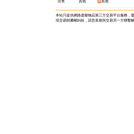
出售
其他
其他
本站只提供網路虛擬物品第三方交易平台服務，
現交易歸屬權糾紛，請您直接與交易另一方聯繫解