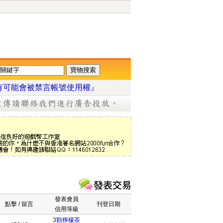
有可能會被禁言帳號使用權』
發表會員
點擊 / 留言
刊登日期
信用等級
3顆檸檬茶