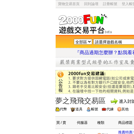
寶物交易首頁
回到論壇
註冊帳號
登入帳
『商品過期怎麼辦？點
夢之飛飛交易區
代幣
道具
帳號
代練
其他
買 / 賣
伺服器
種類
商品標題
推薦特惠卡密