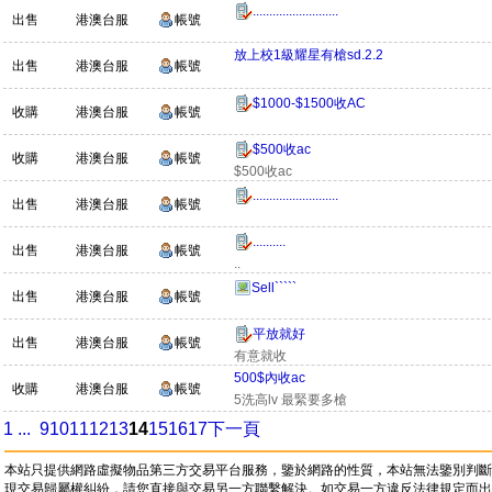
..........................
出售
港澳台服
帳號
放上校1級耀星有槍sd.2.2
出售
港澳台服
帳號
$1000-$1500收AC
收購
港澳台服
帳號
$500收ac
收購
港澳台服
帳號
$500收ac
..........................
出售
港澳台服
帳號
..........
出售
港澳台服
帳號
..
Sell`````
出售
港澳台服
帳號
平放就好
出售
港澳台服
帳號
有意就收
500$內收ac
收購
港澳台服
帳號
5洗高lv 最緊要多槍
1 ...
9
10
11
12
13
14
15
16
17
下一頁
本站只提供網路虛擬物品第三方交易平台服務，鑒於網路的性質，本站無法鑒別判斷
現交易歸屬權糾紛，請您直接與交易另一方聯繫解決。如交易一方違反法律規定而出