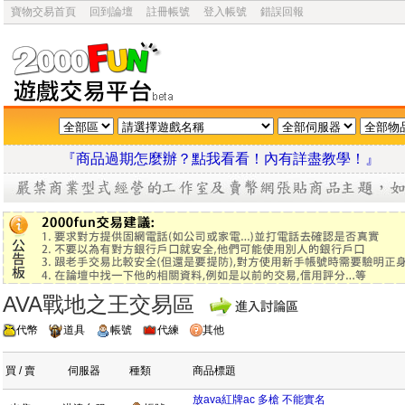
寶物交易首頁
回到論壇
註冊帳號
登入帳號
錯誤回報
『商品過期怎麼辦？點我看看！內有詳盡教學
AVA戰地之王交易區
代幣
道具
帳號
代練
其他
買 / 賣
伺服器
種類
商品標題
放ava紅牌ac 多槍 不能實名