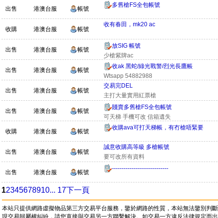
多舊槍FS全包帳號
出售
港澳台服
帳號
收有春田，mk20 ac
收購
港澳台服
帳號
放SIG 帳號
出售
港澳台服
帳號
少槍紫牌ac
收ak 黑蛇/綠光戰警/烈光長鷹帳
出售
港澳台服
帳號
Wtsapp 54882988
交易完DEL
出售
港澳台服
帳號
主打大量實用紅票槍
賤賣多舊槍FS全包帳號
出售
港澳台服
帳號
可天梯 手機可改 信箱遺失
收購ava可打天梯帳，有冇槍唔緊要
收購
港澳台服
帳號
誠意收購高等級 多槍帳號
出售
港澳台服
帳號
要可改所有資料
-----------------------------
出售
港澳台服
帳號
1
2
3
4
5
6
7
8
9
10
... 17
下一頁
本站只提供網路虛擬物品第三方交易平台服務，鑒於網路的性質，本站無法鑒別判斷
現交易歸屬權糾紛，請您直接與交易另一方聯繫解決。如交易一方違反法律規定而出