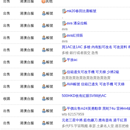
出售
港澳台服
其他
mk20春田比賽帳號
出售
港澳台服
帳號
。
ava 潘朵拉帳
出售
港澳台服
帳號
ava
ava紅排賬
出售
港澳台服
帳號
ava
買1AC送1AC 多槍 內有點可改名 可改資料 
出售
港澳台服
帳號
多槍 銀行或者面交 急售
平放ac
出售
港澳台服
帳號
信箱遺失可改手機 可天梯 少將2級
出售
港澳台服
帳號
急賣急賣急賣急賣急賣急賣急賣
AVA帳號 信箱已遺失 可改手機 可天梯
出售
港澳台服
帳號
500HKD收有紅眼SV98的AC
收購
港澳台服
帳號
平價出售m24英勇勳章 黑蛇74u 雷神m4鎚
出售
港澳台服
帳號
wts 62157959
元老三星中將.藍色鐮刀.應有盡有.過千紅票
出售
港澳台服
帳號
多代FS.宇宙戰艦.泰瑟.土豪名人堂.過百把槍