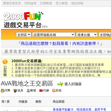
寶物交易首頁
回到論壇
註冊帳號
登入帳號
錯誤回報
『商品過期怎麼辦？點我看看！內有詳盡教學
AVA戰地之王交易區
代幣
道具
帳號
代練
其他
買 / 賣
伺服器
種類
商品標題
香港最平點數卡，唔洗落街買，易昇平售