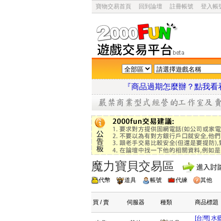
寶物交易首頁
回到論壇
註冊帳號
登入帳
『商品過期怎麼辦？點
魔力寶貝交易區
代幣
道具
帳號
代練
其他
買 / 賣
伺服器
種類
商品標題
[台灣] 水