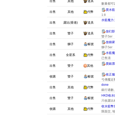
出售
其他
道具
數量都可
賣水藍
出售
其他
代幣
1:8
水藍魔力
出售
露比(香港)
道具
放幻影
出售
雙子
道具
雙子Ser
放娘家
出售
獅子
帳號
獅子Ser
水藍魔
出售
全星系
代幣
已售清
賣銀票
出售
雙子
其他
收正服
收購
雙子
帳號
弓傳魔近
don
出售
其他
代幣
銀行過數,
HKD收
出售
雙子
帳號
只收露比
收水藍幣1:
收購
其他
代幣
限面交, 