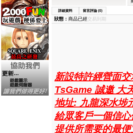
詳細資料
留言評論 (0)
狀態：
商品已經
交易到期
新設特許經營面交
TsGame 誠邀 
地址: 九龍深水埗
給眾客戶一個信心
提供所需要的最便宜