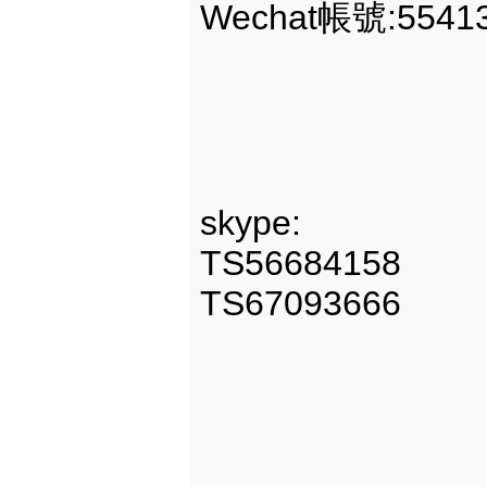
Wechat帳號:5541
skype:
TS56684158
TS67093666