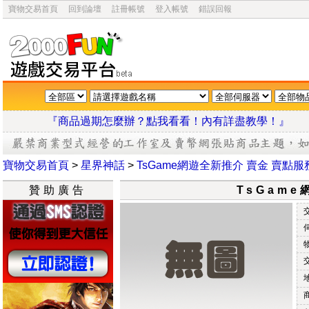
寶物交易首頁
回到論壇
註冊帳號
登入帳號
錯誤回報
『商品過期怎麼辦？點我看看！內有詳盡教學
寶物交易首頁
>
星界神話
>
TsGame網遊全新推介 賣金 賣點服
贊助廣告
TsGam