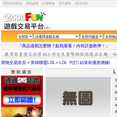
寶物交易首頁
回到論壇
註冊帳號
登入帳號
錯誤回報
『商品過期怎麼辦？點我看看！內有詳盡教學
寶物交易首頁
>
英雄聯盟LOL
>
LOL 代打! 結算前優惠價錢!
贊助廣告