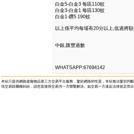
白金5-白金3 每區110蚊
白金3-白金1 每區130蚊
白金1-鑽5 190蚊
以上係平均每場有20分以上,低過將
中銀,匯豐過數
WHATSAPP:67694142
本站只提供網路虛擬物品第三方交易平台服務，鑒於網路的性質，本站無法鑒別判斷
現交易歸屬權糾紛，請您直接與交易另一方聯繫解決。如交易一方違反法律規定而出