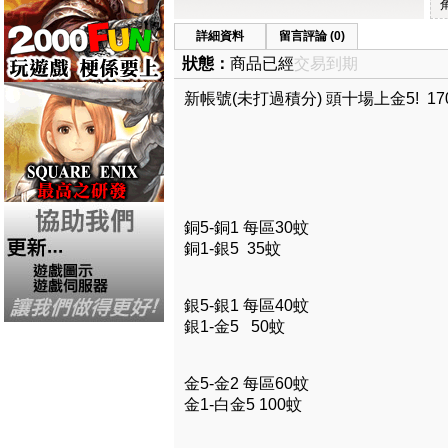
詳細資料
留言評論 (0)
狀態：
商品已經
交易到期
新帳號(未打過積分) 頭十場上金5! 17
銅5-銅1 每區30蚊
銅1-銀5 35蚊
銀5-銀1 每區40蚊
銀1-金5 50蚊
金5-金2 每區60蚊
金1-白金5 100蚊