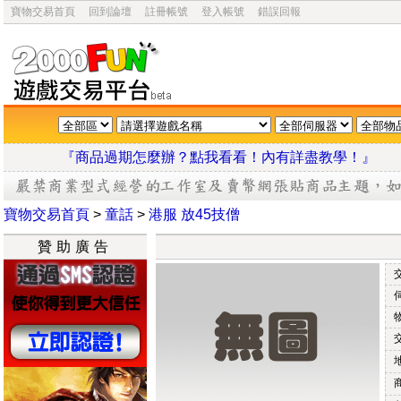
寶物交易首頁
回到論壇
註冊帳號
登入帳號
錯誤回報
『商品過期怎麼辦？點我看看！內有詳盡教學
寶物交易首頁
>
童話
>
港服 放45技僧
贊助廣告