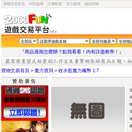
寶物交易首頁
回到論壇
註冊帳號
登入帳號
錯誤回報
『商品過期怎麼辦？點我看看！內有詳盡教學
寶物交易首頁
>
魔力寶貝
>
收水藍魔力楓幣 1:7
贊助廣告