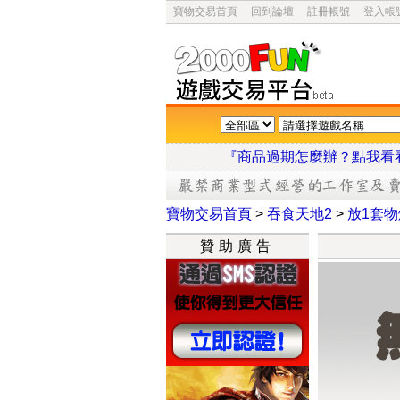
寶物交易首頁
回到論壇
註冊帳號
登入帳
『商品過期怎麼辦？點
寶物交易首頁
>
吞食天地2
>
放1套物
贊助廣告