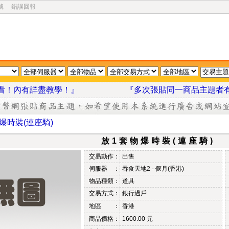
號
錯誤回報
我看看！內有詳盡教學！』
『多次張貼同一商品主題者
爆時裝(連座騎)
放1套物爆時裝(連座騎)
交易動作：
出售
伺服器 ：
吞食天地2 - 偃月(香港)
物品種類：
道具
交易方式：
銀行過戶
地區 ：
香港
商品價格：
1600.00 元