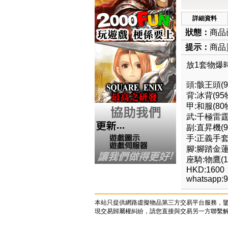
詳細資料
狀態：
商品
提示：
商品資
放1套物爆時
頭:骸王頭(9
背:冰背(95
甲:和服(80
武:千極雷霆(
副:直昇機(9
手:正義手套(
腳:腳踏金蓮(
座騎:物鷹(1
HKD:1600
whatsapp:
本站只提供網路虛擬物品第三方交易平台服務，
現交易歸屬權糾紛，請您直接與交易另一方聯繫解