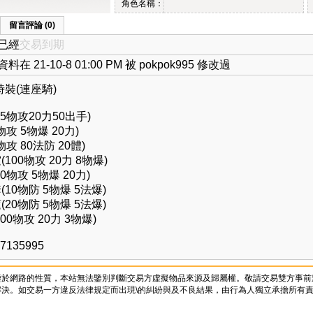
角色名稱：
留言評論 (0)
已經
交易到期
料在 21-10-8 01:00 PM 被 pokpok995 修改過
裝(連座騎)
5物攻20力50出手)
物攻 5物爆 20力)
物攻 80法防 20體)
100物攻 20力 8物爆)
0物攻 5物爆 20力)
10物防 5物爆 5法爆)
20物防 5物爆 5法爆)
00物攻 20力 3物爆)
97135995
鑒於網路的性質，本站無法鑒別判斷交易方虛擬物品來源及歸屬權。敬請交易雙方事前
決。如交易一方違反法律規定而出現\的糾紛與及不良結果，由行為人獨立承擔所有