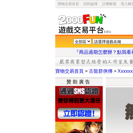
寶物交易首頁
回到論壇
註冊帳號
登入帳
『商品過期怎麼辦？點
寶物交易首頁
>
古龍群俠傳
>
Xxxxxx
贊助廣告