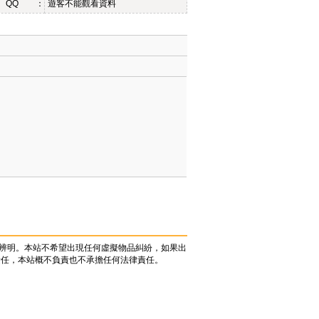
QQ ：
遊客不能觀看資料
辨明。本站不希望出現任何虛擬物品糾紛，如果出
責任，本站概不負責也不承擔任何法律責任。