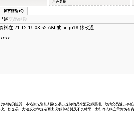
角色名稱：
留言評論 (0)
已經
交易到期
料在 21-12-19 08:52 AM 被 hugo18 修改過
xxxx
鑒於網路的性質，本站無法鑒別判斷交易方虛擬物品來源及歸屬權。敬請交易雙方事前
決。如交易一方違反法律規定而出現\的糾紛與及不良結果，由行為人獨立承擔所有