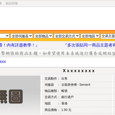
號
錯誤回報
我看看！內有詳盡教學！』
『多次張貼同一商品主題者
xxx
Xxxxxxxxx
交易動作：
出售
伺服器 ：
古龍群俠傳 - Server4
物品種類：
帳號
交易方式：
銀行過戶
地區 ：
香港
商品價格：
1.00 元