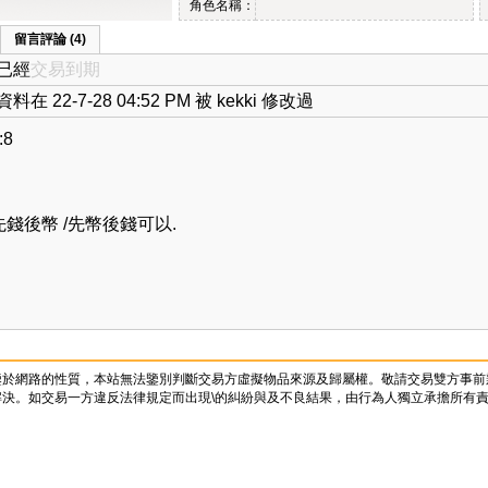
角色名稱：
留言評論 (4)
已經
交易到期
料在 22-7-28 04:52 PM 被 kekki 修改過
:8
先錢後幣 /先幣後錢可以.
鑒於網路的性質，本站無法鑒別判斷交易方虛擬物品來源及歸屬權。敬請交易雙方事前
決。如交易一方違反法律規定而出現\的糾紛與及不良結果，由行為人獨立承擔所有