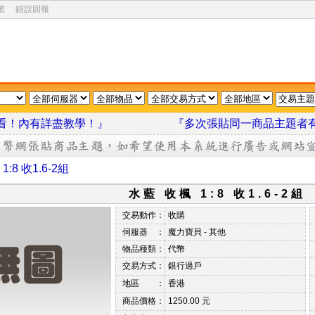
號
錯誤回報
我看看！內有詳盡教學！』
『多次張貼同一商品主題者
:8 收1.6-2組
水藍 收楓 1:8 收1.6-2組
交易動作：
收購
伺服器 ：
魔力寶貝 - 其他
物品種類：
代幣
交易方式：
銀行過戶
地區 ：
香港
商品價格：
1250.00 元