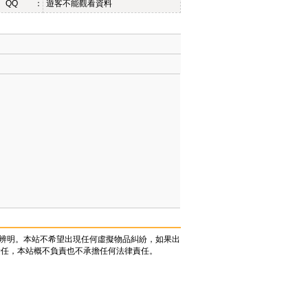
QQ ：
遊客不能觀看資料
辨明。本站不希望出現任何虛擬物品糾紛，如果出
責任，本站概不負責也不承擔任何法律責任。