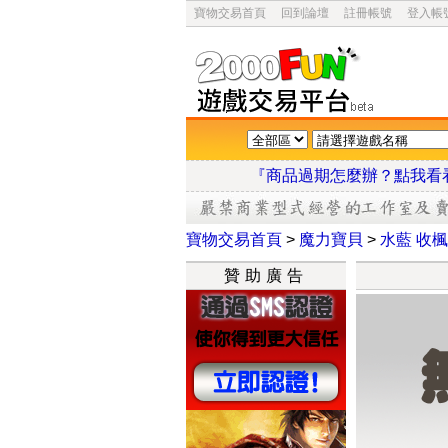
寶物交易首頁
回到論壇
註冊帳號
登入帳
『商品過期怎麼辦？點
寶物交易首頁
>
魔力寶貝
>
水藍 收楓 1
贊助廣告