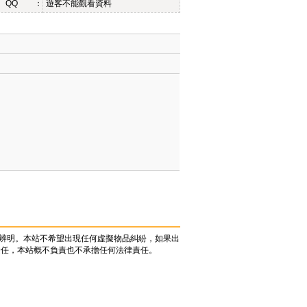
QQ ：
遊客不能觀看資料
辨明。本站不希望出現任何虛擬物品糾紛，如果出
責任，本站概不負責也不承擔任何法律責任。