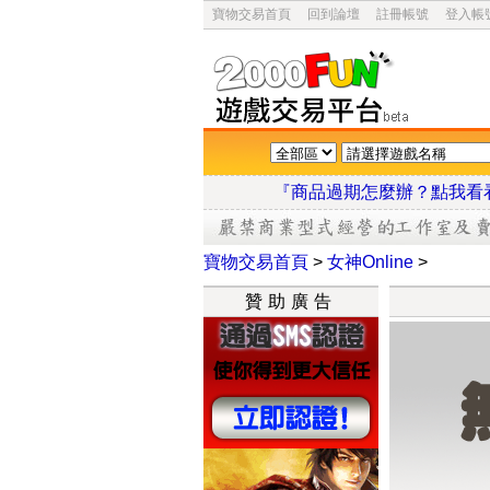
寶物交易首頁
回到論壇
註冊帳號
登入帳
『商品過期怎麼辦？點
寶物交易首頁
>
女神Online
>
贊助廣告