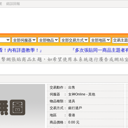
號
錯誤回報
我看看！內有詳盡教學！』
『多次張貼同一商品主題者
交易動作：
出售
伺服器 ：
女神Online - 其他
物品種類：
道具
交易方式：
銀行過戶
地區 ：
香港
商品價格：
0.00 元