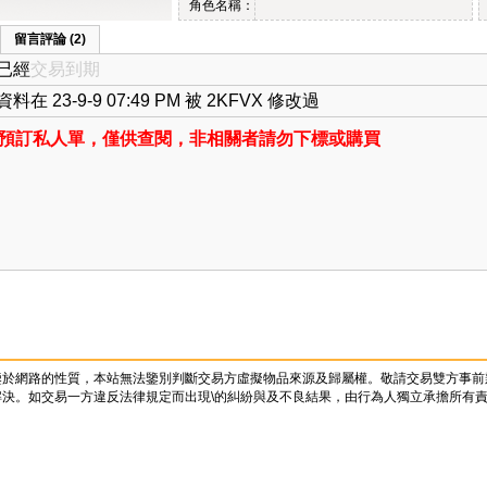
角色名稱：
留言評論 (2)
已經
交易到期
料在 23-9-9 07:49 PM 被 2KFVX 修改過
預訂私人單，僅供查閱，非相關者請勿下標或購買
鑒於網路的性質，本站無法鑒別判斷交易方虛擬物品來源及歸屬權。敬請交易雙方事前
決。如交易一方違反法律規定而出現\的糾紛與及不良結果，由行為人獨立承擔所有