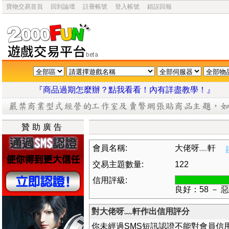
寶物交易首頁
回到論壇
註冊帳號
登入帳號
錯誤回報
『商品過期怎麼辦？點我看看！內有詳盡教學
贊助廣告
會員名稱:
大佬呀﹏軒
交易主題數量:
122
信用評級:
良好：58 － 
對大佬呀﹏軒作出信用評分
你未經過SMS短訊認證不能對會員信