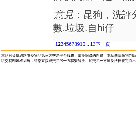
意見
：昆狗，洗評分
數.垃圾.自hi仔
1
2
3
4
5
6
7
8
9
10
... 13
下一頁
本站只提供網路虛擬物品第三方交易平台服務，鑒於網路的性質，本站無法鑒別判斷
現交易歸屬權糾紛，請您直接與交易另一方聯繫解決。如交易一方違反法律規定而出