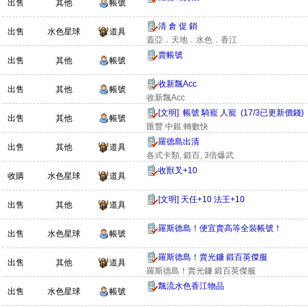
出售
其他
帳號
清 倉 促 銷
出售
水色星球
道具
蓋亞．天地．水色．香江
賣帳號
出售
其他
帳號
收新飄Acc
出售
其他
帳號
收新飄Acc
[文明] 帳號 騎寵 人寵 (17/3已更新價錢)
出售
其他
帳號
匯豐 中銀 轉數快
羅德島出清
出售
其他
道具
各式卡類, 鍛百, 3倍爆武
收獸叉+10
收購
水色星球
道具
[文明] 天任+10 法王+10
出售
其他
道具
羅斯德島！便宜賣高等全裝帳號！
出售
水色星球
帳號
羅斯德島！賣光鐮 鍛百英傑服
出售
其他
道具
羅斯德島！賣光鐮 鍛百英傑服
飄流水色香江物品
出售
水色星球
帳號