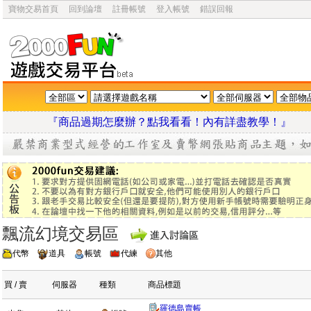
寶物交易首頁
回到論壇
註冊帳號
登入帳號
錯誤回報
『商品過期怎麼辦？點我看看！內有詳盡教學
飄流幻境交易區
代幣
道具
帳號
代練
其他
買 / 賣
伺服器
種類
商品標題
羅德島賣帳