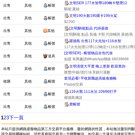
文明SER 177水智帶180轉卡雙潛12
出售
其他
帳號
騎寵:夏綠
文明190火殺190羅卡199火鯊
出售
其他
帳號
$2200
[文明]騎寵點品 代掛基德
出售
其他
其他
[文明]騎寵 點品 裝備 卡類 代掛輔掛 基德/燕
羅德島 出售117火先知+116水智
出售
其他
帳號
117火先知潛12帶112轉尼+116水智潛12帶
[文明SER] - 帳號物品全包代放
出售
其他
道具
如題 有興趣請WhatsApp聯絡 68039688
文明清貨大平賣 晚上更新 歡迎查詢
出售
其他
帳號
匯豐/中銀/渣打/永享銀行過數
套現必看! 平收新飄超高級食糖帳
收購
其他
帳號
Paypal交易
116火戰 111水法 109/96打手
出售
其他
帳號
羅德島傳說
賣帳號
出售
其他
帳號
1
2
3
下一頁
本站只提供網路虛擬物品第三方交易平台服務，鑒於網路的性質，本站無法鑒別判斷
現交易歸屬權糾紛，請您直接與交易另一方聯繫解決。如交易一方違反法律規定而出