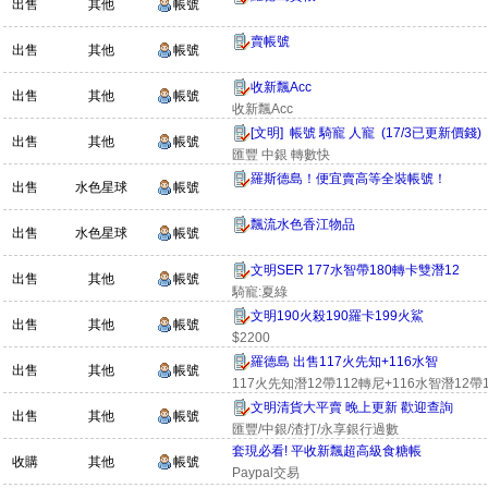
出售
其他
帳號
賣帳號
出售
其他
帳號
收新飄Acc
出售
其他
帳號
收新飄Acc
[文明] 帳號 騎寵 人寵 (17/3已更新價錢)
出售
其他
帳號
匯豐 中銀 轉數快
羅斯德島！便宜賣高等全裝帳號！
出售
水色星球
帳號
飄流水色香江物品
出售
水色星球
帳號
文明SER 177水智帶180轉卡雙潛12
出售
其他
帳號
騎寵:夏綠
文明190火殺190羅卡199火鯊
出售
其他
帳號
$2200
羅德島 出售117火先知+116水智
出售
其他
帳號
117火先知潛12帶112轉尼+116水智潛12帶
文明清貨大平賣 晚上更新 歡迎查詢
出售
其他
帳號
匯豐/中銀/渣打/永享銀行過數
套現必看! 平收新飄超高級食糖帳
收購
其他
帳號
Paypal交易