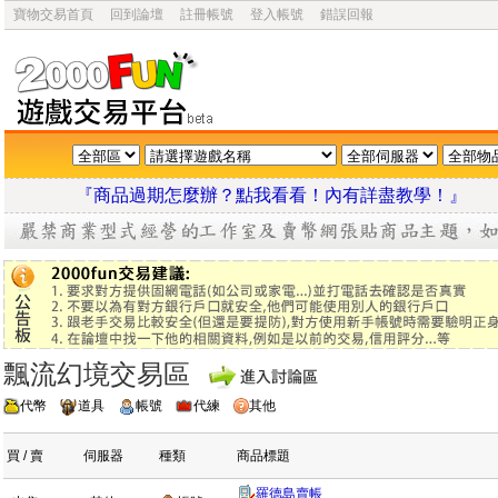
寶物交易首頁
回到論壇
註冊帳號
登入帳號
錯誤回報
『商品過期怎麼辦？點我看看！內有詳盡教學
飄流幻境交易區
代幣
道具
帳號
代練
其他
買 / 賣
伺服器
種類
商品標題
羅德島賣帳