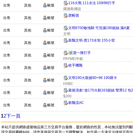
116火戰 111水法 109/96打手
出售
其他
帳號
羅德島傳說
賣帳號
出售
其他
帳號
文明6700敏地騎 可洗滿190妮絲 滿A夏
出售
其他
帳號
文明
新飄文明-賣173水智 155小雷
出售
其他
帳號
賣一隊打手
出售
其他
帳號
PAYME/中銀
收手機飄
出售
其他
帳號
文明190火殺披80+96 190羅卡
出售
其他
帳號
HSBC
最後清倉! 放170火殺163妮絲 雙潛12 包
出售
其他
帳號
$200
新飄流AC
出售
其他
帳號
1
2
下一頁
本站只提供網路虛擬物品第三方交易平台服務，鑒於網路的性質，本站無法鑒別判斷
現交易歸屬權糾紛，請您直接與交易另一方聯繫解決。如交易一方違反法律規定而出