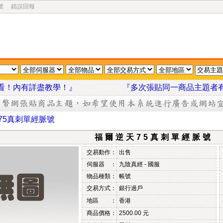
號
錯誤回報
我看看！內有詳盡教學！』
『多次張貼同一商品主題者
75真刺單經脈號
福爾逆天75真刺單經脈號
交易動作：
出售
伺服器 ：
九陰真經 - 國服
物品種類：
帳號
交易方式：
銀行過戶
地區 ：
香港
商品價格：
2500.00 元