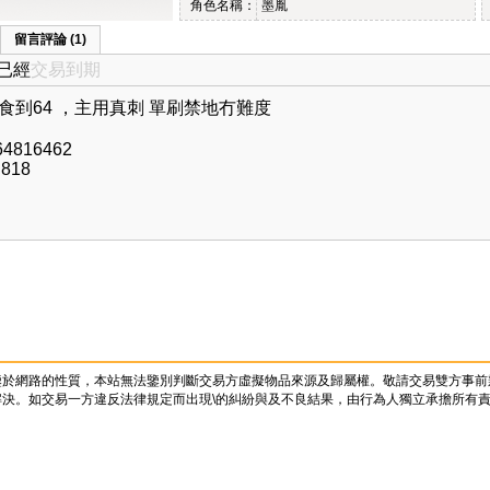
角色名稱：
墨胤
留言評論 (1)
已經
交易到期
食到64 ，主用真刺 單刷禁地冇難度
64816462
g818
鑒於網路的性質，本站無法鑒別判斷交易方虛擬物品來源及歸屬權。敬請交易雙方事前
決。如交易一方違反法律規定而出現\的糾紛與及不良結果，由行為人獨立承擔所有