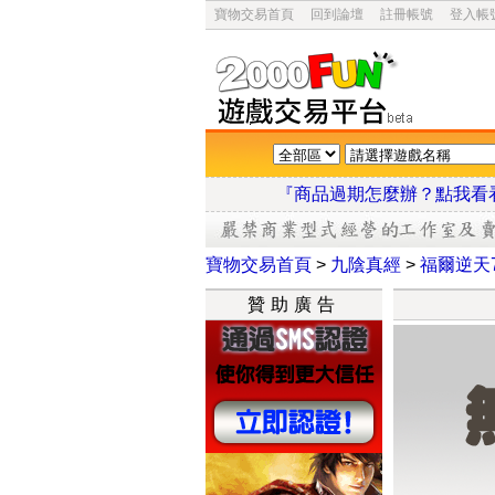
寶物交易首頁
回到論壇
註冊帳號
登入帳
『商品過期怎麼辦？點
寶物交易首頁
>
九陰真經
>
福爾逆天
贊助廣告