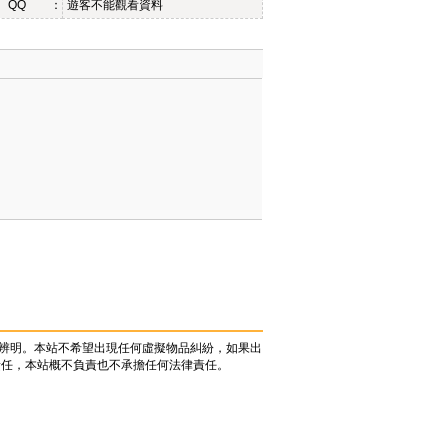
QQ ：
遊客不能觀看資料
辨明。本站不希望出現任何虛擬物品糾紛，如果出
責任，本站概不負責也不承擔任何法律責任。