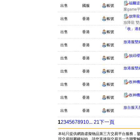
福爾逆
出售
國服
帳號
棄game
放降龍
出售
香港
帳號
放降龍 雙
「收」港
出售
香港
帳號
放港服雙經
出售
香港
帳號
放緋櫻
出售
香港
帳號
放港服雙經
出售
香港
帳號
收神機
出售
香港
帳號
收神機
出售
香港
帳號
放台服天
出售
香港
帳號
1
2
3
4
5
6
7
8
9
10
... 21
下一頁
本站只提供網路虛擬物品第三方交易平台服務，
現交易歸屬權糾紛，請您直接與交易另一方聯繫解