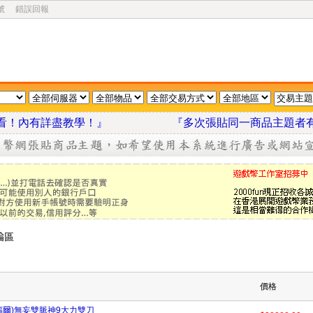
號
錯誤回報
我看看！內有詳盡教學！』
『多次張貼同一商品主題者
價格
福爾)無妄雙脈神9大力雙刀