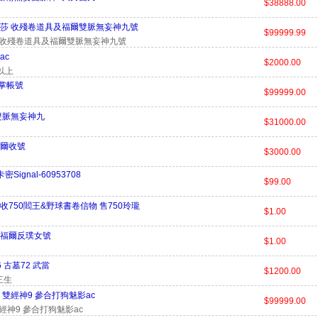
$38888.00
莎 收殘卷道具及福爾雙脈無妄神九號
$99999.99
 收殘卷道具及福爾雙脈無妄神九號
ac
$2000.00
以上
8掌帳號
$99999.00
雙脈無妄神九
$31000.00
爾收號
$3000.00
Signal-60953708
$99.00
收750閻王&野球書卷信物 售750玲瓏
$1.00
福爾反璞女號
$1.00
 古墓72 武當
$1200.00
三生
 雙經神9 參合打狗魅影ac
$99999.00
經神9 參合打狗魅影ac