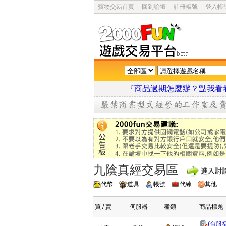
寶物交易首頁
回到論壇
註冊帳號
登入帳
『商品過期怎麼辦？點
九陰真經交易區
代幣
道具
帳號
代練
其他
買 / 賣
伺服器
種類
商品標題
(台服