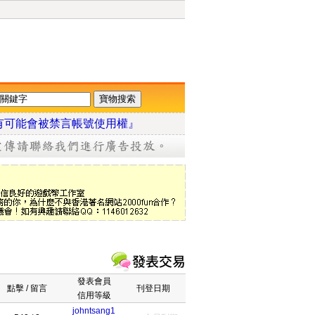
有可能會被禁言帳號使用權』
發表會員
點擊 / 留言
刊登日期
信用等級
johntsang1