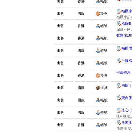
出售
香港
帳號
福爾摩
出售
國服
其他
福爾摩莎
福爾收
出售
香港
帳號
深藏不露
收降龍1
出售
香港
帳號
福爾 
出售
國服
帳號
台服福
出售
香港
帳號
推薦特惠卡密
出售
香港
其他
福爾｜
出售
國服
道具
賣台服
出售
國服
帳號
冰心86
出售
國服
帳號
江4 緣定
放降龍
出售
香港
帳號
放降龍 雙