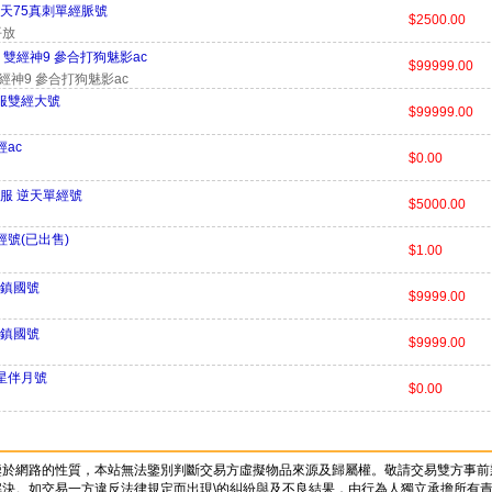
天75真刺單經脈號
$2500.00
平放
 雙經神9 參合打狗魅影ac
$99999.00
經神9 參合打狗魅影ac
服雙經大號
$99999.00
ac
$0.00
服 逆天單經號
$5000.00
號(已出售)
$1.00
鎮國號
$9999.00
鎮國號
$9999.00
星伴月號
$0.00
鑒於網路的性質，本站無法鑒別判斷交易方虛擬物品來源及歸屬權。敬請交易雙方事前
決。如交易一方違反法律規定而出現\的糾紛與及不良結果，由行為人獨立承擔所有